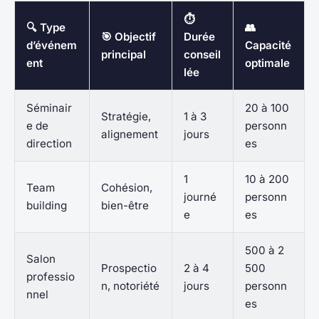
⏱️
🔍 Type
👥
🎯 Objectif
Durée
d’événem
Capacité
principal
conseil
ent
optimale
lée
Séminair
20 à 100
Stratégie,
1 à 3
e de
personn
alignement
jours
direction
es
1
10 à 200
Team
Cohésion,
journé
personn
building
bien-être
e
es
500 à 2
Salon
Prospectio
2 à 4
500
professio
n, notoriété
jours
personn
nnel
es