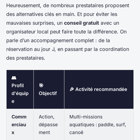
Heureusement, de nombreux prestataires proposent
des alternatives clés en main. Et pour éviter les
mauvaises surprises, un
conseil gratuit
avec un
organisateur local peut faire toute la différence. On
parle d’un accompagnement complet : de la
réservation au jour J, en passant par la coordination
des prestataires.
👥
Profil
🎯
🎉 Activité recommandée
d'équip
Objectif
e
Comm
Action,
Multi-missions
erciau
dépasse
aquatiques : paddle, surf,
x
ment
canoë