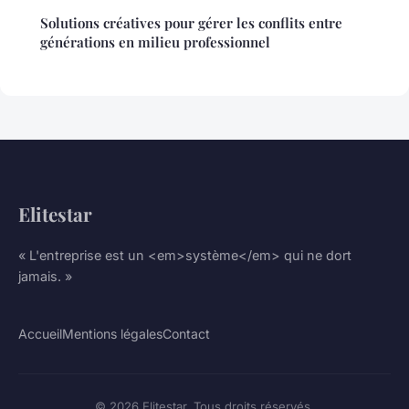
Solutions créatives pour gérer les conflits entre
générations en milieu professionnel
Elitestar
« L'entreprise est un <em>système</em> qui ne dort
jamais. »
Accueil
Mentions légales
Contact
© 2026 Elitestar. Tous droits réservés.