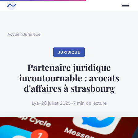
Accueil
›
Juridique
JURIDIQUE
Partenaire juridique
incontournable : avocats
d'affaires à strasbourg
Lya
•
28 juillet 2025
•
7 min de lecture