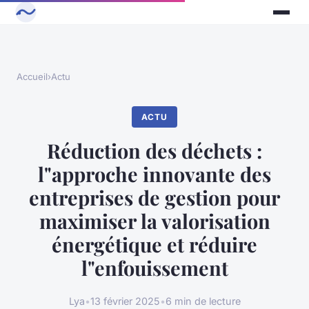
Accueil
›
Actu
ACTU
Réduction des déchets :
l"approche innovante des
entreprises de gestion pour
maximiser la valorisation
énergétique et réduire
l"enfouissement
Lya
•
13 février 2025
•
6 min de lecture