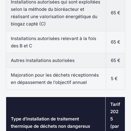
Installations autorisées qui sont exploitées
selon la méthode du bioréacteur et
65 €
réalisant une valorisation énergétique du
biogaz capté (C)
Installations autorisées relevant à la fois
65 €
des B et C
Autres installations autorisées
65 €
Majoration pour les déchets réceptionnés
5 €
en dépassement de l’objectif annuel
Tarif
202
Type d’installation de traitement
5
thermique de déchets non dangereux
(par