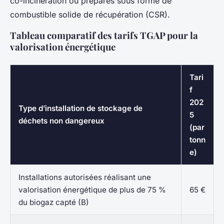
co-incinération ou préparés sous forme de
combustible solide de récupération (CSR).
Tableau comparatif des tarifs TGAP pour la
valorisation énergétique
Tari
f
202
Type d’installation de stockage de
5
déchets non dangereux
(par
tonn
e)
Installations autorisées réalisant une
valorisation énergétique de plus de 75 %
65 €
du biogaz capté (B)