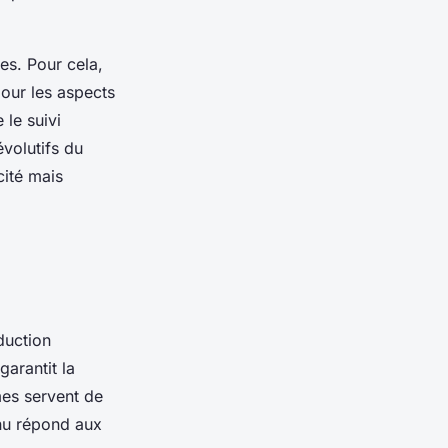
es. Pour cela,
pour les aspects
le suivi
évolutifs du
cité mais
duction
arantit la
rmes servent de
enu répond aux