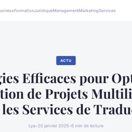
usiness
Formation
Juridique
Management
Marketing
Services
ACTU
gies Efficaces pour Op
tion de Projets Multi
 les Services de Tradu
Lya
•
20 janvier 2025
•
6 min de lecture