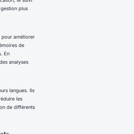
ation, le suivi
 gestion plus
 pour améliorer
mémoires de
s. En
 des analyses
urs langues. Ils
réduire les
on de différents
ets