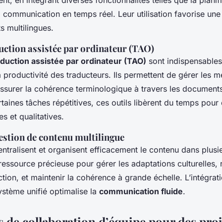
, en intégrant diverses fonctionnalités telles que la planific
a communication en temps réel. Leur utilisation favorise une
ts multilingues.
uction assistée par ordinateur (TAO)
aduction assistée par ordinateur (TAO)
sont indispensables
la productivité des traducteurs. Ils permettent de gérer les 
assurer la cohérence terminologique à travers les document
taines tâches répétitives, ces outils libèrent du temps pour
s et qualitatives.
estion de contenu multilingue
tralisent et organisent efficacement le contenu dans plusie
ressource précieuse pour gérer les adaptations culturelles, 
tion, et maintenir la cohérence à grande échelle. L’intégrati
ystème unifié optimalise la
communication fluide
.
 de collaboration d’équipe pour des proj