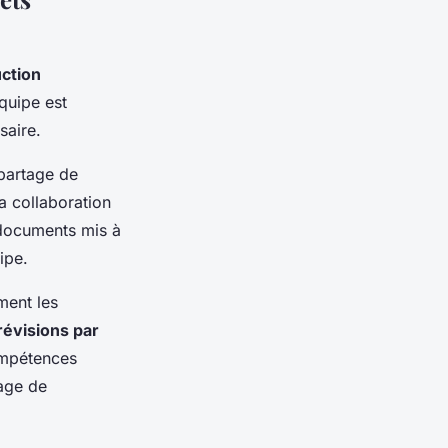
uction
quipe est
saire.
partage de
a collaboration
 documents mis à
ipe.
ement les
révisions par
compétences
tage de