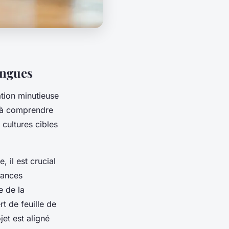
ingues
tion minutieuse
 à comprendre
s cultures cibles
 il est crucial
uances
e de la
t de feuille de
et est aligné