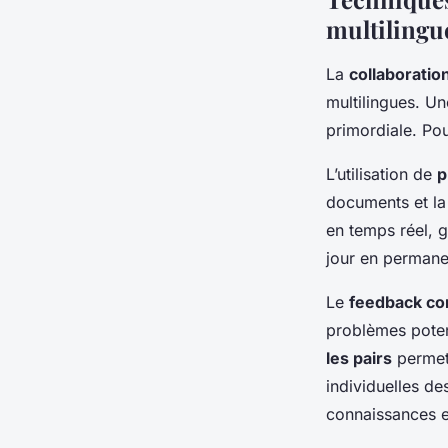
multilingu
La
collaboratio
multilingues. Un
primordiale. Pou
L’utilisation de
p
documents et la 
en temps réel, 
jour en permanen
Le
feedback co
problèmes poten
les pairs
permet 
individuelles de
connaissances et