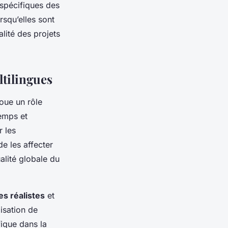
spécifiques des
rsqu’elles sont
lité des projets
ltilingues
oue un rôle
temps et
r les
e les affecter
alité globale du
s réalistes
et
lisation de
fique dans la