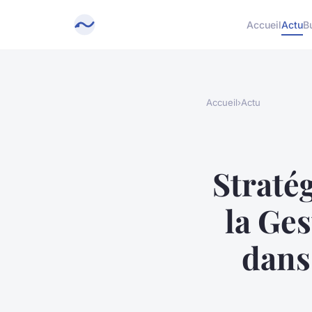
Accueil
Actu
B
Accueil
›
Actu
Straté
la Ges
dans