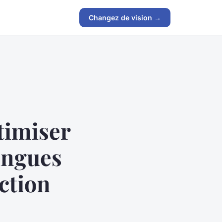
Changez de vision →
timiser
lingues
ction